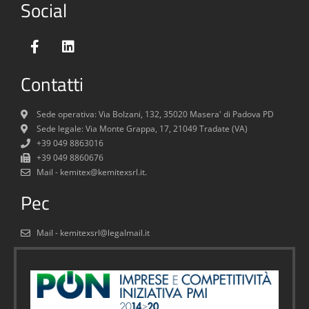
Social
Contatti
Sede operativa: Via Bolzani, 132, 35020 Masera' di Padova PD
Sede legale: Via Monte Grappa, 17, 21049 Tradate (VA)
+39 049 8863016
+39 049 8860676
Mail - kemitex@kemitexsrl.it.
Pec
Mail - kemitexsrl@legalmail.it